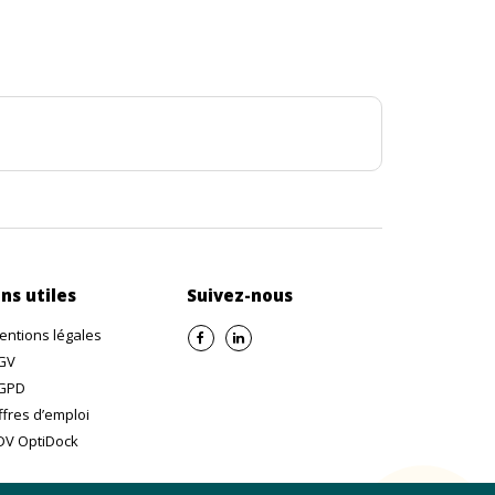
ns utiles
Suivez-nous
entions légales
GV
GPD
ffres d’emploi
DV OptiDock