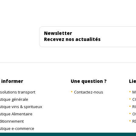
Newsletter
Recevez nos actualités
 informer
Une question ?
Lie
solutions transport
Contactez-nous
M
stique générale
C
stique vins & spiritueux
R
stique Alimentaire
O
ditionnement
R
stique e-commerce